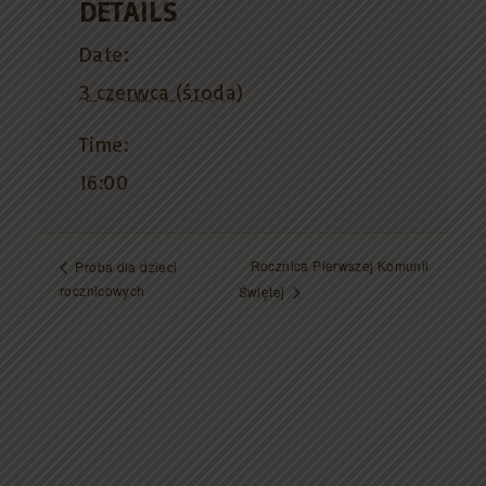
DETAILS
Date:
3 czerwca (środa)
Time:
16:00
Rocznica Pierwszej Komunii
Próba dla dzieci
rocznicowych
Świętej