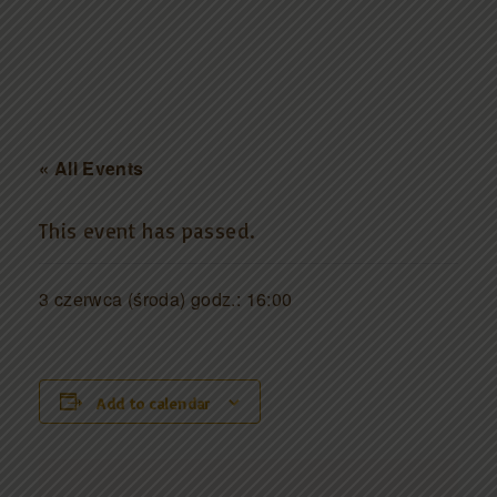
« All Events
This event has passed.
3 czerwca (środa) godz.: 16:00
Add to calendar